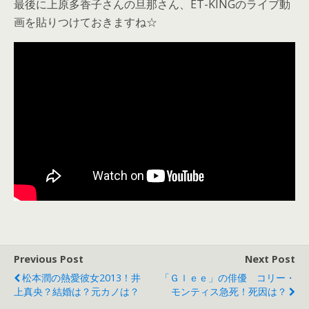
最後に上原多香子さんの旦那さん、ET-KINGのライブ動
画を貼りつけておきますね☆
Previous Post
Next Post
松本潤の熱愛彼女2013！井
「Ｇｌｅｅ」の俳優 コリー・
上真央？結婚は？元カノは？
モンティス急死！死因は？