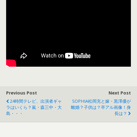
Previous Post
Next Post
24時間テレビ、出演者ギャ
SOPHIA松岡充と嫁・黒澤優が
ラはいくら？嵐・森三中・大
離婚？子供は？卒アル画像！身
島・・・
長は？