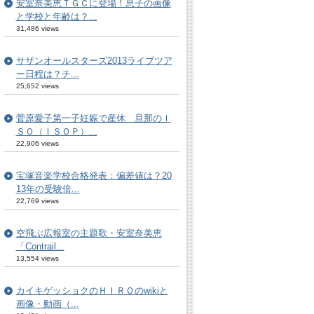
安室奈美恵ＴＧＣに登場！息子の画像
と学校と年齢は？...
31,486 views
サザンオールスターズ2013ライブツア
ー日程は？チ...
25,652 views
菅原愛子第一子妊娠で産休 旦那のＩ
ＳＯ（ＩＳＯＰ）...
22,906 views
宝塚音楽学校合格発表：偏差値は？20
13年の受験倍...
22,769 views
空飛ぶ広報室の主題歌・安室奈美恵
「Contrail...
13,554 views
カイキゲッショクのＨＩＲＯのwikiと
画像・動画（...