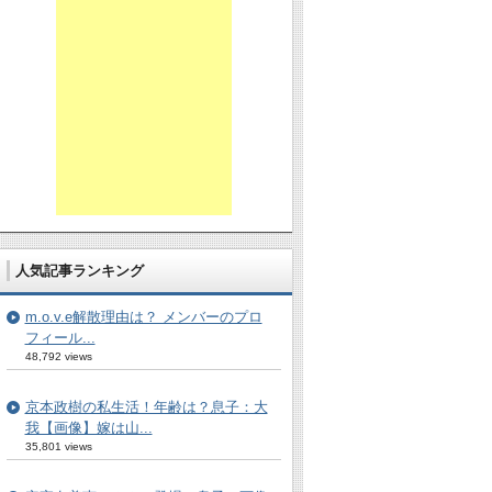
人気記事ランキング
m.o.v.e解散理由は？ メンバーのプロ
フィール...
48,792 views
京本政樹の私生活！年齢は？息子：大
我【画像】嫁は山...
35,801 views