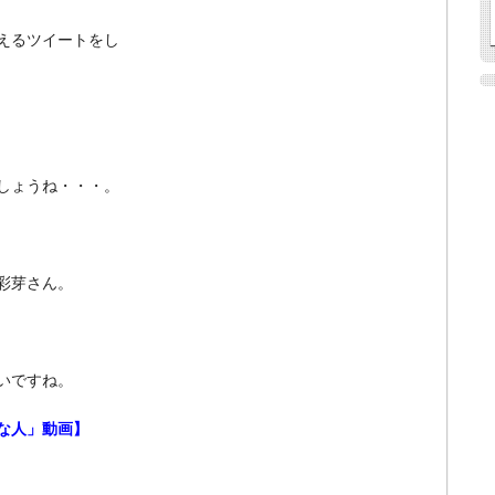
思えるツイートをし
しょうね・・・。
彩芽さん。
いですね。
な人」動画】