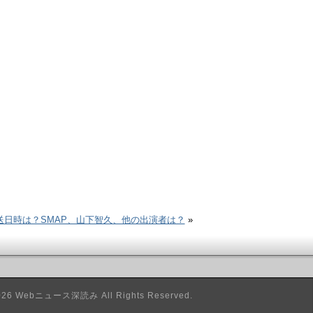
放送日時は？SMAP、山下智久、他の出演者は？
»
026
Webニュース深読み
All Rights Reserved.