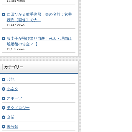
12,481 views
西田ひかる歌手復帰！夫の名前：衣斐
茂樹【画像】で大...
11,447 views
藤圭子が飛び降り自殺！死因・理由は
離婚後の借金？【...
11,185 views
カテゴリー
芸能
小ネタ
スポーツ
テクノロジー
企業
未分類