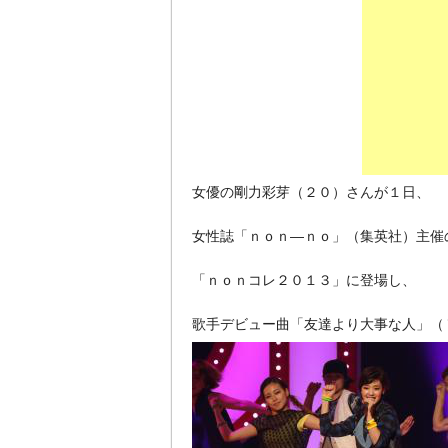
女優の剛力彩芽（２０）さんが１日、
女性誌「ｎｏｎ―ｎｏ」（集英社）主催
「ｎｏｎコレ２０１３」に登場し、
歌手デビュー曲「友達より大事な人」（