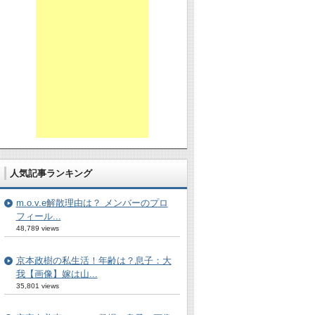
人気記事ランキング
m.o.v.e解散理由は？ メンバーのプロ
フィール...
48,789 views
京本政樹の私生活！年齢は？息子：大
我【画像】嫁は山...
35,801 views