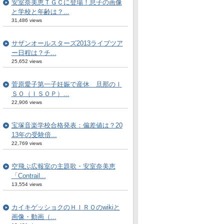
安室奈美恵ＴＧＣに登場！息子の画像
と学校と年齢は？...
31,486 views
サザンオールスターズ2013ライブツア
ー日程は？チ...
25,652 views
菅原愛子第一子妊娠で産休 旦那のＩ
ＳＯ（ＩＳＯＰ）...
22,906 views
宝塚音楽学校合格発表：偏差値は？20
13年の受験倍...
22,769 views
空飛ぶ広報室の主題歌・安室奈美恵
「Contrail...
13,554 views
カイキゲッショクのＨＩＲＯのwikiと
画像・動画（...