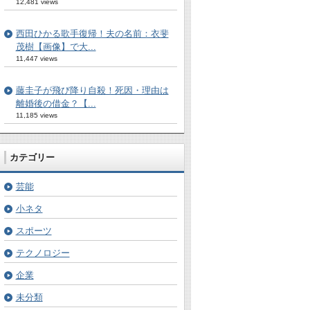
12,481 views
西田ひかる歌手復帰！夫の名前：衣斐
茂樹【画像】で大...
11,447 views
藤圭子が飛び降り自殺！死因・理由は
離婚後の借金？【...
11,185 views
カテゴリー
芸能
小ネタ
スポーツ
テクノロジー
企業
未分類