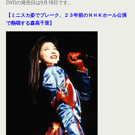
DVDの発売日は9月18日です。
【ミニスカ姿でブレーク、２３年前のＮＨＫホール公演
で熱唱する森高千里】