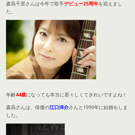
森高千里さんは今年で歌手
デ
ビュー25周年
を迎えまし
た。
年齢
44歳
になっても本当に若々しくてきれいですよね！
森高さんは、俳優の
江口洋介
さんと1999年に結婚をしま
した。