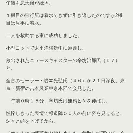
午後も悪天候が続き、
１機目の飛行艇は着水できずに引き返したのですが2機
目は見事に着水。
二人を救助する事に成功しました。
小型ヨットで太平洋横断中に遭難し、
救出されたニュースキャスターの辛坊治郎氏（５７）
と、
全盲のセーラー・岩本光弘氏（４６）が２１日深夜、東
京・新宿の吉本興業東京本部で会見した。
午前０時１５分、辛坊氏は無精ヒゲを伸ばし、
憔悴しきった表情で報道陣５０人の前に姿を見せると、
深々と頭を下げてから、