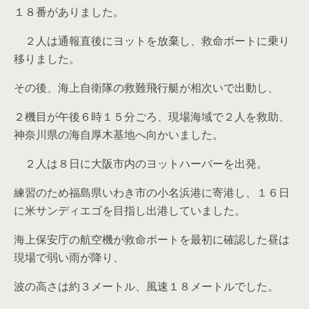
１８番がありました。
２人は通報直後にヨットを放棄し、救命ボートに乗り
移りました。
その後、海上自衛隊の救難飛行艇が相次いで出動し、
２機目が午後６時１５分ごろ、現場海域で２人を救助、
神奈川県の海自厚木基地へ向かいました。
２人は８日に大阪市内のヨットハーバーを出発。
練習のため福島県いわき市の小名浜港に寄港し、１６日
に米サンディエゴを目指し出港していました。
海上保安庁の航空機が救命ボートを最初に確認した昼は
現場で弱い雨が降り、
波の高さは約３メートル、風速１８メートルでした。