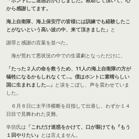
「ホントにご迷惑おかけしました。救助して頂いて、心
から感謝してます。
海上自衛隊、海上保安庁の皆様には訓練でも経験したこ
とがないという高い波の中、来て頂きました」
と
謝罪と感謝の言葉を並べた。
海が荒れて悪状況の中での生還劇となっただけに、
「たった２人の命を救うため、11人の海上自衛隊の方が
犠牲になるかもしれなくて…。僕はホントに素晴らしい
国に生まれました…」
と涙をこぼし、声を震わせていま
した。
６月８日に太平洋横断を目指して出港し、わずか１４
日目で見舞われた災難。
辛坊氏は
「これだけ迷惑をかけて、口が裂けても『もう
１回やりたい』
とは言えません。