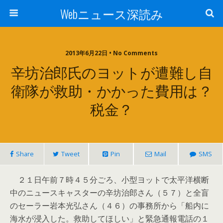
Webニュース深読み
2013年6月22日 • No Comments
辛坊治郎氏のヨットが遭難し自
衛隊が救助・かかった費用は？
税金？
Share
Tweet
Pin
Mail
SMS
２１日午前７時４５分ごろ、小型ヨットで太平洋横断
中のニュースキャスターの辛坊治郎さん（５７）と全盲
のセーラー岩本光弘さん（４６）の事務所から「船内に
海水が浸入した。救助してほしい」と緊急通報電話の１