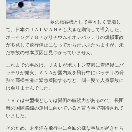
夢の旅客機として華々しく登場し
て、日本のＪＡＬやＡＮＡも大きな期待して導入した、
ボーイング７８７がリチウムイオンバッテリの焼損事故
が多発して飛行停止になってからだいぶたちますが、未
だ事故の根本原因は見つかっていません。
これまでの事故は、ＪＡＬがボストン空港に着陸後にバ
ッテリが発火、ＡＮＡが国内線を飛行中にバッテリの発
熱で高松空港に緊急着陸するなど、間一髪で人身事故に
は至りませんでした。
７８７は中型機としては異例の航続力があるので、長距
離の国際路線の運用に向いていると言う事で期待されて
いました。
そのため、太平洋を飛行中に今回の様な事故が起きたら