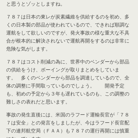
と思うとゾッとしますね。
７８７は日本の東レが炭素繊維を供給するのを初め、多
くの日本製の部品が使われているので、できれば順調な
運航をして欲しいのですが、発火事故の様な重大な不具
合が根本的に解決されないで運航再開をするのは非常に
危険な気がします。
７８７はコスト削減の為に、世界中のベンダーから部品
の供給をうけ、ボーイングが取りまとめをしていま
す。 多くのベンダーから部品を調達しているので、全
体の調整に手間取っているのでしょう。 開発予定
も、初めの予定から３年も遅れているのも、この調整の
難しさの表れだと思います。
事故の発生直後には、米国のラフード運輸長官が「７８
７は安全」との発言をしましたが、今はラフード長官配
下の連邦航空局（ＦＡＡ）も７８７の運行再開には慎重