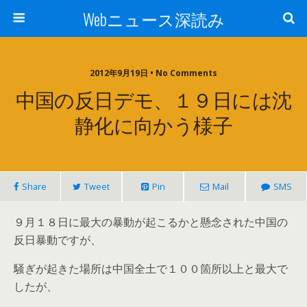
Webニュース深読み
2012年9月19日 • No Comments
中国の反日デモ、１９日には沈
静化に向かう様子
Share
Tweet
Pin
Mail
SMS
９月１８日に最大の暴動が起こるかと懸念された中国の
反日暴動ですが、
騒ぎが起きた場所は中国全土で１００箇所以上と最大で
したが、